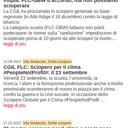
iniqua. FLC-GBW d'accordo, ma non possiamo
scioperare
La CGIL ha proclamato lo sciopero generale su base
regionale (in Alto Adige il 16 dicembre) contro la legge di
bilancio.
La categoria scuola (FLC-GBW) tuttavia non potrà
partecipare: le norme sulla "rarefazione" impediscono di
scioperare prima di 10 giorni da altri scioperi (a livello…
leggi di piu
,
13.09.2022
Vita Sindacale
Diritto sciopero
CGIL FLC: Sciopero per il clima
#PeopleNotProfit#: il 23 settembre
Venerdì 23 settembre, la scuola, l’università, la
ricerca, l’afam e la formazione professionale anche a livello
provinciale scenderanno di nuovo in piazza per il clima,
contro la guerra e la crisi sociale, in occasione dello
Sciopero Globale per il Clima #PeopleNotProfit …
leggi di piu
,
17.03.2022
Vita Sindacale
Diritto sciopero