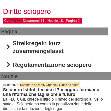
Diritto sciopero
Contenuti:
Documenti
11
Notizie
18
Pagina
2
Pagina
Streikregeln kurz
zusammengefasst
Regolamentazione sciopero
Notizie
,
,
04.05.2026
Diventare docenti
Organici
Diritto sciopero
Sciopero Istituti tecnici il 7 maggio: fermiamo
una riforma che taglia ore e futuro
La FLC CGIL chiede il ritiro o il rinvio del riordino a livello
statale. Scioperiamo contro la penalizzazione della
didattica e la riduzione degli organici