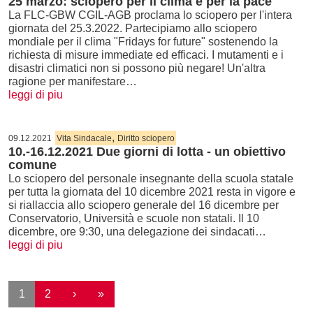
25 marzo: sciopero per il clima e per la pace
La FLC-GBW CGIL-AGB proclama lo sciopero per l'intera
giornata del 25.3.2022. Partecipiamo allo sciopero
mondiale per il clima "Fridays for future" sostenendo la
richiesta di misure immediate ed efficaci. I mutamenti e i
disastri climatici non si possono più negare! Un'altra
ragione per manifestare…
leggi di piu
,
09.12.2021
Vita Sindacale
Diritto sciopero
10.-16.12.2021 Due giorni di lotta - un obiettivo
comune
Lo sciopero del personale insegnante della scuola statale
per tutta la giornata del 10 dicembre 2021 resta in vigore e
si riallaccia allo sciopero generale del 16 dicembre per
Conservatorio, Università e scuole non statali. Il 10
dicembre, ore 9:30, una delegazione dei sindacati…
leggi di piu
Paginazione
Pagina successiva
Ultima pagina
1
2
›
»