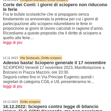
19.06.2024
Congedo ordinario
Diritto sciopero
Corte dei Conti: i giorni di sciopero non riducono
le ferie
Fra le bufale scolastiche che si propagano senza
fondamento va annoverata la pretesa per cui i giorni di
partecipazione allo sciopero ridurrebbero le ferie in
proporzione ai giorni di lavoro calcolati in ragione d’anno.
Ricordiamo a questo proposito che il diritto di sciopero e
quello alle ferie…
leggi di piu
,
12.11.2023
Vita Sindacale
Diritto sciopero
Adesso basta! Sciopero generale il 17 novembre
SCIOPERO Venerdì 17 novembre 2023, Manifestazione a
Bolzano in Piazza Mazzini, ore 10:30.
Seguirà corteo fino in Via Principe Eugenio; quindi i
segretari di categoria CGIL e UIL presenteranno le…
leggi di piu
10.12.2022
Diritto sciopero
16.12.2022: Sciopero contro legge di bilancio