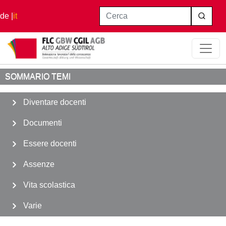
Salta al contenuto principale
Cerca
de
it
Home
Varie
Diritto Sciopero
SOMMARIO TEMI
Diventare docenti
Documenti
Essere docenti
Assenze
Vita scolastica
Varie