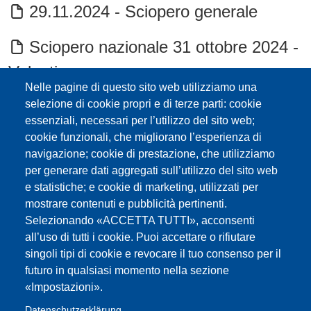
29.11.2024 - Sciopero generale
Sciopero nazionale 31 ottobre 2024 -
Volantino
Nelle pagine di questo sito web utilizziamo una
Validità dei giorni di sciopero ai fini
selezione di cookie propri e di terze parti: cookie
essenziali, necessari per l’utilizzo del sito web;
del congedo ordinario, pensionistici, e di
cookie funzionali, che migliorano l’esperienza di
carriera
navigazione; cookie di prestazione, che utilizziamo
per generare dati aggregati sull’utilizzo del sito web
e statistiche; e cookie di marketing, utilizzati per
SCIOPERO! Fridays for future
mostrare contenuti e pubblicità pertinenti.
23.9.2022
Selezionando «ACCETTA TUTTI», acconsenti
all’uso di tutti i cookie. Puoi accettare o rifiutare
Domande e risposte (FAQ) sul diritto
singoli tipi di cookie e revocare il tuo consenso per il
futuro in qualsiasi momento nella sezione
di sciopero del personale insegnante ed
«Impostazioni».
educativo
Datenschutzerklärung