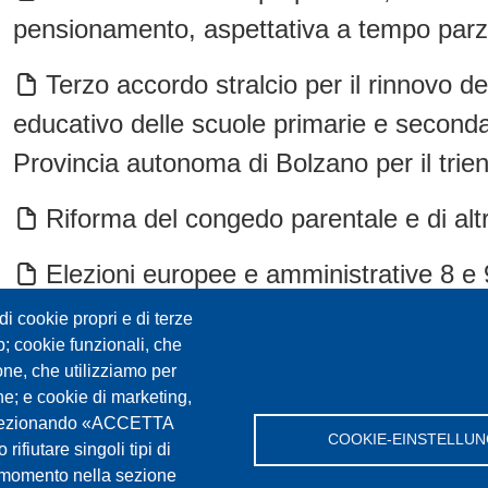
pensionamento, aspettativa a tempo parz
Terzo accordo stralcio per il rinnovo d
educativo delle scuole primarie e seconda
Provincia autonoma di Bolzano per il tri
Riforma del congedo parentale e di al
Elezioni europee e amministrative 8 e 
ferroviari, via mare, autostradali e aerei
i cookie propri e di terze
eb; cookie funzionali, che
Scuola italiana. Tempo parziale, anno 
one, che utilizziamo per
che; e cookie di marketing,
2023/24
. Selezionando «ACCETTA
COOKIE-EINSTELLU
rifiutare singoli tipi di
COVID-19 - Lavoro agile e congedo stra
si momento nella sezione