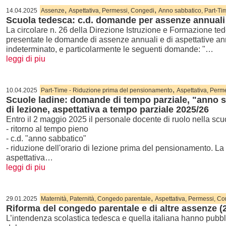
,
,
14.04.2025
Assenze
Aspettativa, Permessi, Congedi
Anno sabbatico, Part-Tim
Scuola tedesca: c.d. domande per assenze annuali
La circolare n. 26 della Direzione Istruzione e Formazione 
presentate le domande di assenze annuali e di aspettative ann
indeterminato, e particolarmente le seguenti domande: "…
leggi di piu
,
10.04.2025
Part-Time - Riduzione prima del pensionamento
Aspettativa, Perm
Scuole ladine: domande di tempo parziale, "anno s
di lezione, aspettativa a tempo parziale 2025/26
Entro il 2 maggio 2025 il personale docente di ruolo nella scu
- ritorno al tempo pieno
- c.d. "anno sabbatico"
- riduzione dell'orario di lezione prima del pensionamento. L
aspettativa…
leggi di piu
,
29.01.2025
Maternità, Paternità, Congedo parentale
Aspettativa, Permessi, C
Riforma del congedo parentale e di altre assenze (
L’intendenza scolastica tedesca e quella italiana hanno pubbli