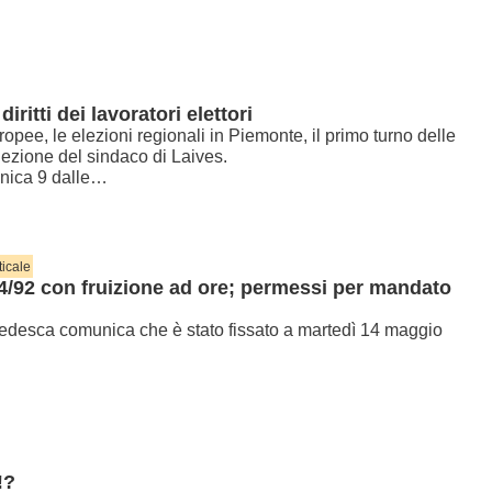
iritti dei lavoratori elettori
pee, le elezioni regionali in Piemonte, il primo turno delle
elezione del sindaco di Laives.
enica 9 dalle…
ticale
04/92 con fruizione ad ore; permessi per mandato
tedesca comunica che è stato fissato a martedì 14 maggio
!?