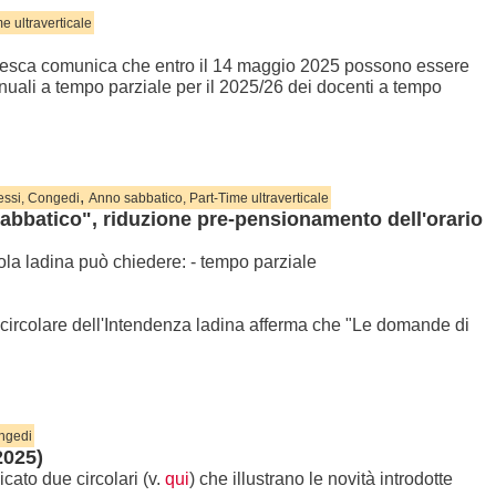
e ultraverticale
tedesca comunica che entro il 14 maggio 2025 possono essere
uali a tempo parziale per il 2025/26 dei docenti a tempo
,
essi, Congedi
Anno sabbatico, Part-Time ultraverticale
abbatico", riduzione pre-pensionamento dell'orario
ola ladina può chiedere: - tempo parziale
a circolare dell'Intendenza ladina afferma che "Le domande di
ongedi
2025)
cato due circolari (v.
qui
) che illustrano le novità introdotte