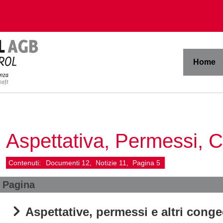
Home
Aspettativa, Permessi, 
Contenuti:
Documenti
12
Notizie
11
Pagina
5
Pagina
Aspettative, permessi e altri conge