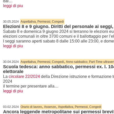
dal…
leggi di piu
30.05.2024
Aspettativa, Permessi, Congedi
Elezioni 8 e 9 giugno. Diritti del personale ai seggi, d
Sabato 8 e domenica 9 giugno 2024 si terranno le elezioni euro
elezioni comunali in oltre 3700 comuni e il ballottaggio per l’
I seggi saranno aperti sabato 8 dalle 15:00 alle 23:00, e dom
leggi di piu
,
30.04.2024
Aspettativa, Permessi, Congedi
Anno sabbatico, Part-Time ultraver
Scuola tedesca: anno sabbatico, permessi ex. l. 1
elettorale
La
circolare 22/2024
della Direzione istruzione e formazione 
2024
il termine per presentare alla…
leggi di piu
,
,
03.02.2024
Orario di lavoro
Assenze
Aspettativa, Permessi, Congedi
Ancora leggende metropolitane sui permessi brevi