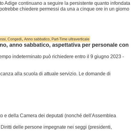
Alto Adige continuano a seguire la persistente quanto infondata
potrebbe chiedere permessi da una a cinque ore in un giorno
,
essi, Congedi
Anno sabbatico, Part-Time ultraverticale
eno, anno sabbatico, aspettativa per personale con
tempo indeterminato può richiedere entro il 9 giugno 2023 -
ncanza alla scuola di attuale servizio. Le domande di
to e della Camera dei deputati (nonché dell'Assemblea
 Diritti delle persone impegnate nei seggi (presidenti,