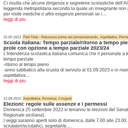
Ci risulta che alcune dirigenze e segreterie scolastiche dell'
leggenda metropolitana secondo la quale un insegnante non 
per visite mediche o altre esigenze personali se i…
leggi di piu
,
25.05.2023
Part-Time - Riduzione prima del pensionamento
Aspettativa, Perm
Scuola italiana: Tempo parziale/ritorno a tempo pi
prole con opzione a tempo parziale 2023/24
L'Intendenza scolastica italiana comunica che il personale a 
tempo parziale
-ritorno al tempo pieno
-anno sabbatico alla scuola di servizio al 01.09.2023 o in ma
aspettativa…
leggi di piu
22.09.2022
Aspettativa, Permessi, Congedi
Elezioni: regole sulle assenze e i permessi
Domenica 25 settembre 2022 si terranno le elezioni del Sena
Regionale siciliana).
I seggi saranno aperti solo di domenica, dalle 7.00 alle 23.00.
scrutatori/scrutatrici, segretari/e,…