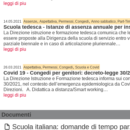
leggi di piu
,
,
14.05.2021
Assenze
Aspettativa, Permessi, Congedi
Anno sabbatico, Part-Tim
Scuola tedesca - Istanze di assenza annuale per i
La Direzione istruzione e formazione tedesca comunica che le
essere proposte alla Dirigenza della scuola di servizio entro
parziale biennale e in caso di articolazione pluriennale…
leggi di piu
,
26.03.2021
Aspettativa, Permessi, Congedi
Scuola e Covid
Covid 19 - Congedi per genitori: decreto-legge 30/
La Direzione Istruzione e Formazione tedesca informa sui cong
30/2021, nel contesto dell’emergenza epidemiologica da Covi
Direzioni. A. Didattica a distanza/Smart working…
leggi di piu
Documenti
Scuola italiana: domande di tempo parz