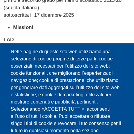
primo e secondo grado per l’anno scolastico 2025/26
(scuola italiana)
sottoscritta il 17 dicembre 2025
Missioni
LAD
Contratto decentrato
per l’assegnazione del contingente
Nelle pagine di questo sito web utilizziamo una
dell’indennità di missione per gli insegnanti delle scuole
selezione di cookie propri e di terze parti: cookie
primarie e secondarie di primo e secondo grado delle
essenziali, necessari per l’utilizzo del sito web;
località ladine a partire dall’anno scolastico 2021/22
cookie funzionali, che migliorano l’esperienza di
sottoscritto il 14 dicembre 2021
navigazione; cookie di prestazione, che utilizziamo
per generare dati aggregati sull’utilizzo del sito web
TED
e statistiche; e cookie di marketing, utilizzati per
Landesvertrag
über die Zuteilung des
mostrare contenuti e pubblicità pertinenti.
Außendienstkontingentes für die Schulen mit deutscher
Selezionando «ACCETTA TUTTI», acconsenti
Unterrichtssprache im Schuljahr 2026/27
all’uso di tutti i cookie. Puoi accettare o rifiutare
sottoscritto il 1° dicembre 2025
singoli tipi di cookie e revocare il tuo consenso per il
futuro in qualsiasi momento nella sezione
ITA