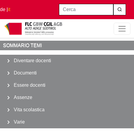
Salta al contenuto principale
Cerca
de
it
Home
Assenze
Legge 104 - Disabilità
SOMMARIO TEMI
Diventare docenti
Documenti
Essere docenti
Assenze
Vita scolastica
Varie