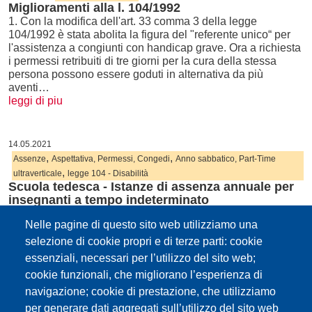
Miglioramenti alla l. 104/1992
1. Con la modifica dell'art. 33 comma 3 della legge
104/1992 è stata abolita la figura del "referente unico“ per
l'assistenza a congiunti con handicap grave. Ora a richiesta
i permessi retribuiti di tre giorni per la cura della stessa
persona possono essere goduti in alternativa da più
aventi…
leggi di piu
14.05.2021
,
,
Assenze
Aspettativa, Permessi, Congedi
Anno sabbatico, Part-Time
,
ultraverticale
legge 104 - Disabilità
Scuola tedesca - Istanze di assenza annuale per
insegnanti a tempo indeterminato
La Direzione istruzione e formazione tedesca comunica che
Nelle pagine di questo sito web utilizziamo una
le istanze per le tipologie di assenza sottoelencate possono
essere proposte alla Dirigenza della scuola di servizio entro
selezione di cookie propri e di terze parti: cookie
venerdì 21 maggio 2021: - Anno sabbatico in caso di tempo
essenziali, necessari per l’utilizzo del sito web;
parziale biennale e in caso di articolazione pluriennale…
cookie funzionali, che migliorano l’esperienza di
leggi di piu
navigazione; cookie di prestazione, che utilizziamo
per generare dati aggregati sull’utilizzo del sito web