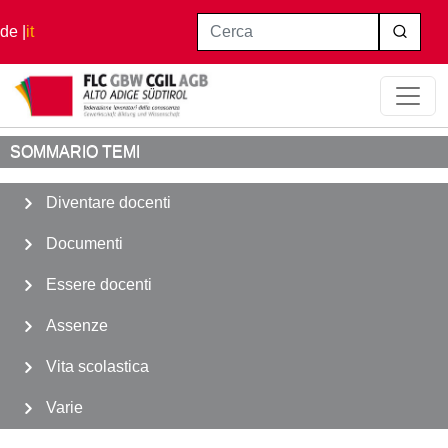
Salta al contenuto principale
Cerca
de
it
Home
Vita scolastica
Calendario Scolastico
SOMMARIO TEMI
Diventare docenti
Documenti
Essere docenti
Assenze
Vita scolastica
Varie