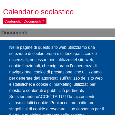
Calendario scolastico
Contenuti:
Documenti
7
Documenti
Calendario scolastico 2025/26
Nelle pagine di questo sito web utilizziamo una
selezione di cookie propri e di terze parti: cookie
Calendario scolastico 2026/27
essenziali, necessari per l’utilizzo del sito web;
cookie funzionali, che migliorano l’esperienza di
calendario scolastico 2018/19 su 5
navigazione; cookie di prestazione, che utilizziamo
giorni e calendari 2019/20
per generare dati aggregati sull’utilizzo del sito web
e statistiche; e cookie di marketing, utilizzati per
Calendario scolastico 2017/18
mostrare contenuti e pubblicità pertinenti.
Selezionando «ACCETTA TUTTI», acconsenti
all’uso di tutti i cookie. Puoi accettare o rifiutare
Beschluss Schulkalender - Delibera
singoli tipi di cookie e revocare il tuo consenso per il
Calendario Scolastico