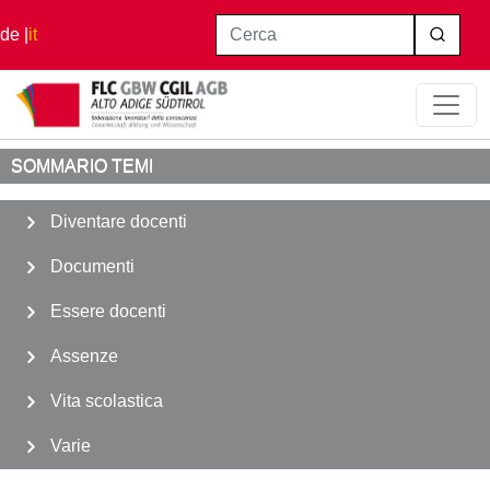
Salta al contenuto principale
Cerca
de
it
Home
Essere docenti
Lavoro Straordinario
SOMMARIO TEMI
Diventare docenti
Documenti
Essere docenti
Assenze
Vita scolastica
Varie