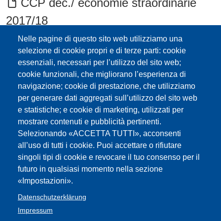
CCP dec./ economie straordinarie
2017/18
Nelle pagine di questo sito web utilizziamo una
2017/18 Delibera contingenti ore
selezione di cookie propri e di terze parti: cookie
straordinarie Beschluss Kontingente
essenziali, necessari per l’utilizzo del sito web;
cookie funzionali, che migliorano l’esperienza di
Überstunden
navigazione; cookie di prestazione, che utilizziamo
per generare dati aggregati sull’utilizzo del sito web
contratto straordinari 2016/17
e statistiche; e cookie di marketing, utilizzati per
mostrare contenuti e pubblicità pertinenti.
Intendenza Ladina - 2016/17
Selezionando «ACCETTA TUTTI», acconsenti
all’uso di tutti i cookie. Puoi accettare o rifiutare
Contratto Vertrag Überstunden-
singoli tipi di cookie e revocare il tuo consenso per il
straordinari etc.
futuro in qualsiasi momento nella sezione
«Impostazioni».
Delibera ore straordinarie 2015/16
Datenschutzerklärung
Impressum
Delibera ore straordinarie 2014/15