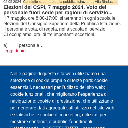
,
05.05.2024
Consiglio superiore della pubblica istruzione
Vita Sindacale
Elezioni del CSPI, 7 maggio 2024. Voto del
personale fuori sede per ragioni di servizio...
Il 7 maggio, ore 8:00-17:00, si terranno in ogni scuola le
elezioni del Consiglio Superiore della Pubblica Istruzione.
Il personale vota, di regola, nella scuola di servizio.
Ci occupiamo, ora, di tre importanti eccezioni.
a) Il personale…
leggi di piu
Documenti
Nelle pagine di questo sito web utilizziamo una
Volantino lista comune e candidata
selezione di cookie propri e di terze parti: cookie
essenziali, necessari per l’utilizzo del sito web;
FLC nelle scuole di lingua tedesca
cookie funzionali, che migliorano l’esperienza di
navigazione; cookie di prestazione, che utilizziamo
Elezioni CSPI 2024 - Fac-simile delle
per generare dati aggregati sull’utilizzo del sito web
e statistiche; e cookie di marketing, utilizzati per
schede elettorali
mostrare contenuti e pubblicità pertinenti.