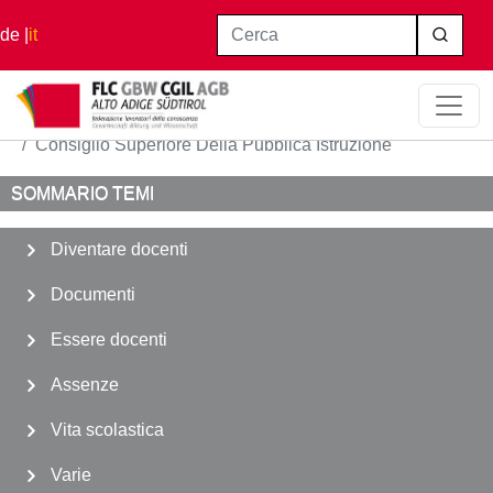
Salta al contenuto principale
Cerca
de
it
Home
Vita scolastica
Consiglio Superiore Della Pubblica Istruzione
SOMMARIO TEMI
Diventare docenti
Documenti
Essere docenti
Assenze
Vita scolastica
Varie