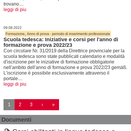
trovano…
leggi di piu
09.08.2022
,
Formazione
Anno di prova - periodo di inserimento professionale
Scuola tedesca: Iniziative e corsi per l'anno di
formazione e prova 2022/23
Con circolare Nr. 31/2019 della Direttrice provinciale per la
scuola tedesca sono state pubblicati calendario e modalità
d'iscrizione per le iniziative di formazione obbligatorie
nell'ambito dell'anno di formazione e prova 2022/23 gemäß.
L'iscrizione è possibile esclusivamente attraverso il
portale…
leggi di piu
Paginazione
Pagina successiva
Ultima pagina
1
2
3
›
»
Documenti