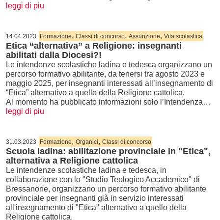
leggi di piu
,
,
,
14.04.2023
Formazione
Classi di concorso
Assunzione
Vita scolastica
Etica “alternativa” a Religione: insegnanti
abilitati dalla Diocesi?!
Le intendenze scolastiche ladina e tedesca organizzano un
percorso formativo abilitante, da tenersi tra agosto 2023 e
maggio 2025, per insegnanti interessati all’insegnamento di
“Etica” alternativo a quello della Religione cattolica.
Al momento ha pubblicato informazioni solo l’Intendenza…
leggi di piu
,
,
31.03.2023
Formazione
Organici
Classi di concorso
Scuola ladina: abilitazione provinciale in "Etica",
alternativa a Religione cattolica
Le intendenze scolastiche ladina e tedesca, in
collaborazione con lo "Studio Teologico Accademico" di
Bressanone, organizzano un percorso formativo abilitante
provinciale per insegnanti già in servizio interessati
all'insegnamento di "Etica" alternativo a quello della
Religione cattolica.