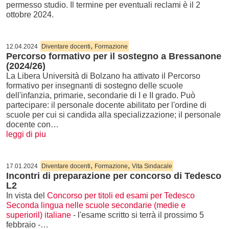
permesso studio. Il termine per eventuali reclami è il 2
ottobre 2024.
,
12.04.2024
Diventare docenti
Formazione
Percorso formativo per il sostegno a Bressanone
(2024/26)
La Libera Università di Bolzano ha attivato il Percorso
formativo per insegnanti di sostegno delle scuole
dell'infanzia, primarie, secondarie di I e II grado. Può
partecipare: il personale docente abilitato per l'ordine di
scuole per cui si candida alla specializzazione; il personale
docente con…
leggi di piu
,
,
17.01.2024
Diventare docenti
Formazione
Vita Sindacale
Incontri di preparazione per concorso di Tedesco
L2
In vista del
Concorso per titoli ed esami per Tedesco
Seconda lingua nelle scuole secondarie (medie e
superioril) italiane
- l'esame scritto si terrà il prossimo 5
febbraio -…