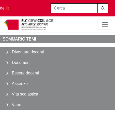
Salta al contenuto principale
Cerca
de
it
Home
Diventare docenti
Formazione
SOMMARIO TEMI
Diventare docenti
Documenti
Essere docenti
Assenze
Vita scolastica
Varie