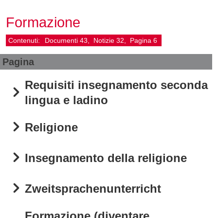
Formazione
Contenuti:
Documenti
43
Notizie
32
Pagina
6
Pagina
Requisiti insegnamento seconda
lingua e ladino
Religione
Insegnamento della religione
Zweitsprachenunterricht
Formazione (diventare