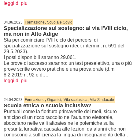
leggi di piu
,
04.06.2023
Formazione
Scuola e Covid
Specializzazione sul sostegno: al via l'VIII ciclo,
ma non in Alto Adige
Sta per cominciare l'VIII ciclo dei percorsi di
specializzazione sul sostegno (decr. intermin. n. 691 del
29.5.2023).
I posti disponibili saranno 29.061.
Le prove di accesso saranno: un test preselettivo, una o più
prove scritte ovvero pratiche e una prova orale (d.m.
8.2.2019 n. 92 e d.…
leggi di piu
,
,
,
24.04.2023
Formazione
Organici
Vita scolastica
Vita Sindacale
Scuola etnica o scuola inclusiva?
Puntuali come la fioritura primaverile dei meli, sicuro
anticipo di un ricco raccolto nell’autunno elettorale,
sbocciano nelle valli altoatesine le polemiche sulla
presunta turbativa causata alle lezioni da alunni che non
conoscono a sufficienza la lingua di insegnamento della…