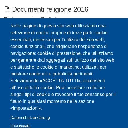
Documenti religione 2016
Dokumente Religion
Nelle pagine di questo sito web utilizziamo una
Ausschreibung
selezione di cookie propri e di terze parti: cookie
essenziali, necessari per l’utilizzo del sito web;
Spezialisierungslehrgang Integration-
cookie funzionali, che migliorano l’esperienza di
Band corsi specializzazione sostegno
navigazione; cookie di prestazione, che utilizziamo
per generare dati aggregati sull’utilizzo del sito web
2016/17
e statistiche; e cookie di marketing, utilizzati per
mostrare contenuti e pubblicità pertinenti.
Regolamento Classi di Concorso 31
Selezionando «ACCETTA TUTTI», acconsenti
all’uso di tutti i cookie. Puoi accettare o rifiutare
luglio 2015
singoli tipi di cookie e revocare il tuo consenso per il
futuro in qualsiasi momento nella sezione
scheda FLC titoli di studio
«Impostazioni».
Delibera titolo d'accesso/Beschluss
Datenschutzerklärung
Impressum