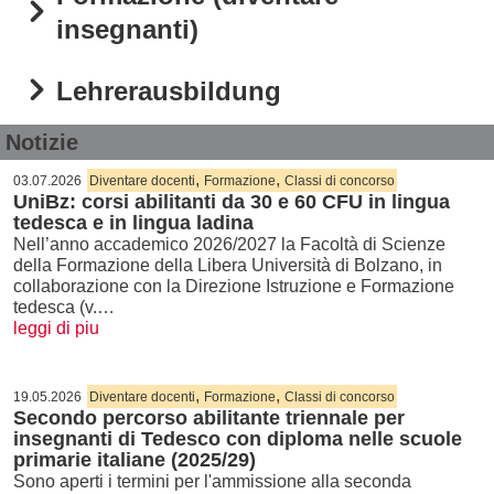
insegnanti)
Lehrerausbildung
Notizie
,
,
03.07.2026
Diventare docenti
Formazione
Classi di concorso
UniBz: corsi abilitanti da 30 e 60 CFU in lingua
tedesca e in lingua ladina
Nell’anno accademico 2026/2027 la Facoltà di Scienze
della Formazione della Libera Università di Bolzano, in
collaborazione con la Direzione Istruzione e Formazione
tedesca (v.…
leggi di piu
,
,
19.05.2026
Diventare docenti
Formazione
Classi di concorso
Secondo percorso abilitante triennale per
insegnanti di Tedesco con diploma nelle scuole
primarie italiane (2025/29)
Sono aperti i termini per l'ammissione alla seconda