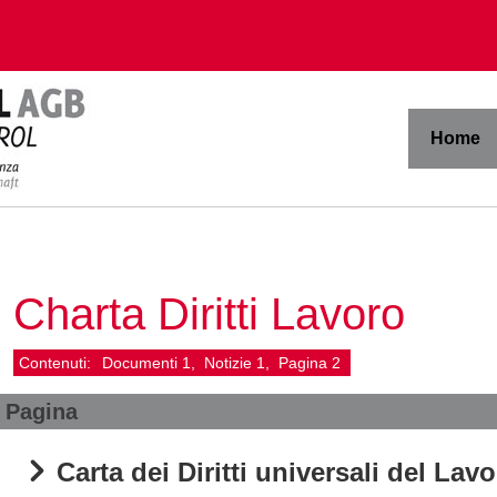
Home
Charta Diritti Lavoro
Contenuti:
Documenti
1
Notizie
1
Pagina
2
Pagina
Carta dei Diritti universali del Lav