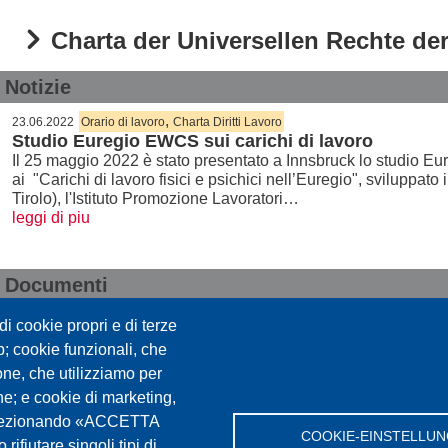
Charta der Universellen Rechte d
Notizie
,
23.06.2022
Orario di lavoro
Charta Diritti Lavoro
Studio Euregio EWCS sui carichi di lavoro
Il 25 maggio 2022 è stato presentato a Innsbruck lo studio 
ai "Carichi di lavoro fisici e psichici nell’Euregio", sviluppato
Tirolo), l'Istituto Promozione Lavoratori…
leggi di piu
Documenti
Carta dei Diritti Universali del Lavoro
i cookie propri e di terze
eb; cookie funzionali, che
one, che utilizziamo per
che; e cookie di marketing,
ella Conoscenza Alto Adige
. Selezionando «ACCETTA
COOKIE-EINSTELLU
rifiutare singoli tipi di