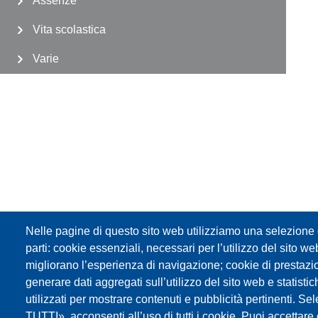
Assenze
Vita scolastica
Varie
Nelle pagine di questo sito web utilizziamo una selezione d
parti: cookie essenziali, necessari per l’utilizzo del sito w
migliorano l’esperienza di navigazione; cookie di prestazi
generare dati aggregati sull’utilizzo del sito web e statisti
Impressum
Web-Seite
:Cookies Privacy
FLC /GBW Federazione Lavoratori d
utilizzati per mostrare contenuti e pubblicità pertinenti
TUTTI», acconsenti all’uso di tutti i cookie. Puoi accettare o 