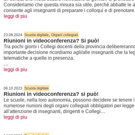
Consideriamo che questa misura sia utile, perché abbatte le att
consente agli insegnanti di preparare i colloqui e di prenotar
leggi di piu
,
23.08.2024
Scuola digitale
Organi collegiali
Riunioni in videoconferenza? Si può!
Tra pochi giorni i Collegi docenti della provincia delibereranno 
importante decisione ricordiamo agli/alle insegnanti che la legge 
telematiche a quelle in presenza.
…
leggi di piu
06.10.2023
Scuola digitale
Riunioni in videoconferenza? si può!
Le scuole, nella loro autonomia, possono decidere se tenere 
numerose riunioni degli organi collegiali obbligatori per legg
all'attenzione di insegnanti, dirigenti e Collegi…
leggi di piu