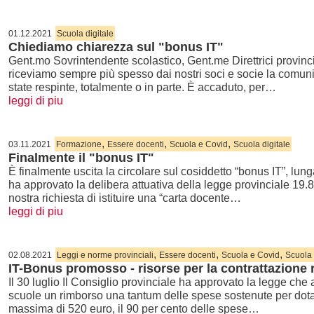
01.12.2021
Scuola digitale
Chiediamo chiarezza sul "bonus IT"
Gent.mo Sovrintendente scolastico, Gent.me Direttrici provincia
riceviamo sempre più spesso dai nostri soci e socie la comun
state respinte, totalmente o in parte. È accaduto, per…
leggi di piu
,
,
,
03.11.2021
Formazione
Essere docenti
Scuola e Covid
Scuola digitale
Finalmente il "bonus IT"
È finalmente uscita la circolare sul cosiddetto “bonus IT”, lung
ha approvato la delibera attuativa della legge provinciale 19.8
nostra richiesta di istituire una “carta docente…
leggi di piu
,
,
,
02.08.2021
Leggi e norme provinciali
Essere docenti
Scuola e Covid
Scuola 
IT-Bonus promosso - risorse per la contrattazione
Il 30 luglio Il Consiglio provinciale ha approvato la legge che
scuole un rimborso una tantum delle spese sostenute per dotaz
massima di 520 euro, il 90 per cento delle spese…