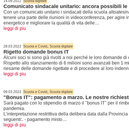
14.09.2022
Scuola digitale
Comunicato sindacale unitario: ancora possibili le
Con un comunicato unitario i sindacati della scuola altoatesina
tenere una parte delle riunioni in videoconferenza, per agire i
energetico e migliorare la qualità di vita delle…
leggi di piu
,
28.03.2022
Scuola e Covid
Scuola digitale
Rigetto domande bonus IT
Alcuni soci si sono già rivolti a noi perché le loro domande di
Rispetto allo stanziamento di 6 milioni sono avanzati ben 1 m
riesame delle domande rigettate e di procedere al loro inde
leggi di piu
,
09.03.2022
Scuola e Covid
Scuola digitale
"Bonus IT": pagamento a marzo. Le nostre richies
Sarà pagato con lo stipendio di marzo il "bonus IT" per il rimbo
pandemia.
L'interpretazione restrittiva della delibera data dalla Provinc
seguenti:. - pagamento misto…
leggi di piu