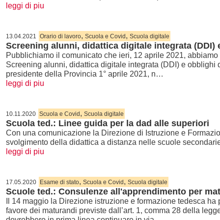
leggi di piu
,
,
13.04.2021
Orario di lavoro
Scuola e Covid
Scuola digitale
Screening alunni, didattica digitale integrata (DDI) 
Pubblichiamo il comunicato che ieri, 12 aprile 2021, abbiamo sp
Screening alunni, didattica digitale integrata (DDI) e obbligh
presidente della Provincia 1° aprile 2021, n…
leggi di piu
,
10.11.2020
Scuola e Covid
Scuola digitale
Scuola ted.: Linee guida per la dad alle superiori
Con una comunicazione la Direzione di Istruzione e Formazion
svolgimento della didattica a distanza nelle scuole secondar
leggi di piu
,
,
17.05.2020
Esame di stato
Scuola e Covid
Scuola digitale
Scuole ted.: Consulenze all'apprendimento per ma
Il 14 maggio la Direzione istruzione e formazione tedesca ha 
favore dei maturandi previste dall’art. 1, comma 28 della legge 
dovrebbero in prima linea continuare in via…