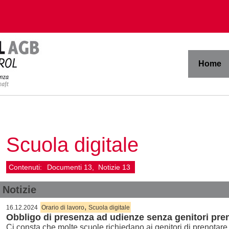
Home
Scuola digitale
Contenuti:
Documenti
13
Notizie
13
Notizie
,
16.12.2024
Orario di lavoro
Scuola digitale
Obbligo di presenza ad udienze senza genitori pre
Ci consta che molte scuole richiedano ai genitori di prenotare i