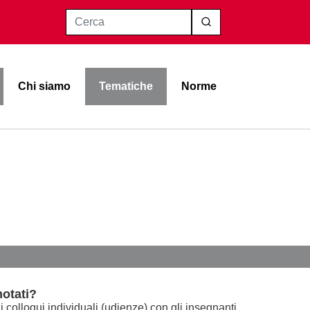
Cerca
Chi siamo
Tematiche
Norme
notati?
 colloqui individuali (udienze) con gli insegnanti.