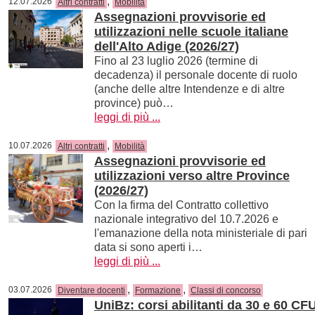
,
12.07.2026
Altri contratti
Mobilità
Assegnazioni provvisorie ed
utilizzazioni nelle scuole italiane
dell'Alto Adige (2026/27)
Fino al 23 luglio 2026 (termine di
decadenza) il personale docente di ruolo
(anche delle altre Intendenze e di altre
province) può…
leggi di più ...
,
10.07.2026
Altri contratti
Mobilità
Assegnazioni provvisorie ed
utilizzazioni verso altre Province
(2026/27)
Con la firma del Contratto collettivo
nazionale integrativo del 10.7.2026 e
l'emanazione della nota ministeriale di pari
data si sono aperti i…
leggi di più ...
,
,
03.07.2026
Diventare docenti
Formazione
Classi di concorso
UniBz: corsi abilitanti da 30 e 60 CF