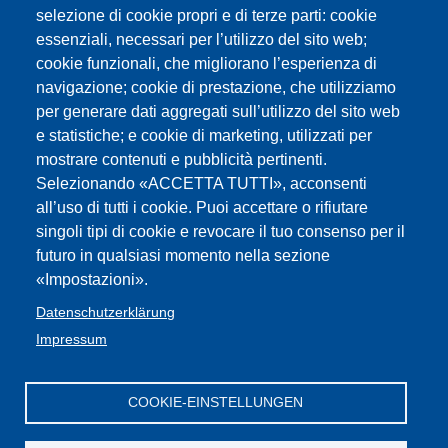
selezione di cookie propri e di terze parti: cookie
essenziali, necessari per l’utilizzo del sito web;
cookie funzionali, che migliorano l’esperienza di
navigazione; cookie di prestazione, che utilizziamo
per generare dati aggregati sull’utilizzo del sito web
e statistiche; e cookie di marketing, utilizzati per
mostrare contenuti e pubblicità pertinenti.
Intendenza scolastica italiana
Selezionando «ACCETTA TUTTI», acconsenti
Intendenza scolastica tedesca
all’uso di tutti i cookie. Puoi accettare o rifiutare
singoli tipi di cookie e revocare il tuo consenso per il
Intendenza scolastica ladina
futuro in qualsiasi momento nella sezione
«Impostazioni».
Datenschutzerklärung
Impressum
Impressum
Web-
FLC /GBW Federazione
Privacy
Contatti
Seite
:Cookies
Lavoratori della Conoscenza Alto Adige
iscritti
COOKIE-EINSTELLUNGEN
Privacy
CGIL