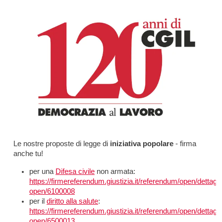
Le nostre proposte di legge di
iniziativa popolare
- firma
anche tu!
per una
Difesa civile
non armata:
https://firmereferendum.giustizia.it/referendum/open/dettagli
open/6100008
per il
diritto alla salute
:
https://firmereferendum.giustizia.it/referendum/open/dettagli
open/6500013