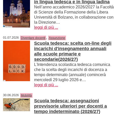
in lingua tedesca e in lingua ladina
Nell’anno accademico 2026/2027 la Facoltà
di Scienze della Formazione della Libera
Università di Bolzano, in collaborazione con
la Direzione…
leggi di più ...
,
01.07.2026
Diventare docenti
Assunzione
Scuola tedesca: scelta on-line degli
incarichi d'insegnamento annuali
alle scuole primarie e
secondarie(2026/27)
L'Intendenza scolastica tedesca comunica
che la scelta degli incarichi di docenza a
tempo determinato (annuale) comincerà
mercoledì 29 luglio 2026 e…
leggi di più ...
30.06.2026
Mobilità
Scuola tedesca: assegnazioni
provvisorie ulteriori per docenti a
tempo indeterminato (2026/27)