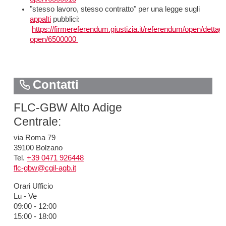
"stesso lavoro, stesso contratto" per una legge sugli
appalti
pubblici:
https://firmereferendum.giustizia.it/referendum/open/dettagl
open/6500000
Contatti
FLC-GBW Alto Adige
Centrale:
via Roma 79
39100 Bolzano
Tel.
+39 0471 926448
flc-gbw@cgil-agb.it
Orari Ufficio
Lu - Ve
09:00 - 12:00
15:00 - 18:00