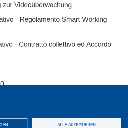
ng zur Videoüberwachung
rativo - Regolamento Smart Working
tivo - Contratto collettivo ed Accordo
20
le - Vertrag, Vereinbarung und
NGEN
ALLE AKZEPTIEREN