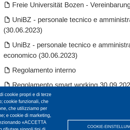
Freie Universität Bozen - Vereinbaru
UniBZ - personale tecnico e amminist
(30.06.2023)
UniBz - personale tecnico e amministra
economico (30.06.2023)
Regolamento interno
Regolamento smart working 30 09 20
i cookie propri e di terze
April/e 2017 Contratto, Accordo, Tabel
eb; cookie funzionali, che
one, che utilizziamo per
Gehaltstabellen
che; e cookie di marketing,
. Selezionando «ACCETTA
COOKIE-EINSTELLU
rifiutare singoli tipi di