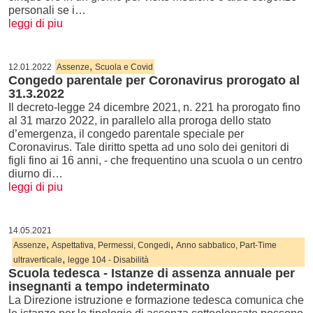
personali se i…
leggi di piu
,
12.01.2022
Assenze
Scuola e Covid
Congedo parentale per Coronavirus prorogato al
31.3.2022
Il decreto-legge 24 dicembre 2021, n. 221 ha prorogato fino
al 31 marzo 2022, in parallelo alla proroga dello stato
d’emergenza, il congedo parentale speciale per
Coronavirus. Tale diritto spetta ad uno solo dei genitori di
figli fino ai 16 anni, - che frequentino una scuola o un centro
diurno di…
leggi di piu
14.05.2021
,
,
Assenze
Aspettativa, Permessi, Congedi
Anno sabbatico, Part-Time
,
ultraverticale
legge 104 - Disabilità
Scuola tedesca - Istanze di assenza annuale per
insegnanti a tempo indeterminato
La Direzione istruzione e formazione tedesca comunica che