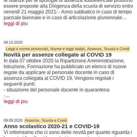
le istanze per le tipologie di assenza sottoelencate possono
essere proposte alla Dirigenza della scuola di servizio entro
venerdì 21 maggio 2021: - Anno sabbatico in caso di tempo
parziale biennale e in caso di articolazione pluriennale…
leggi di piu
08.10.2020
,
,
,
Leggi e norme provinciali
Norme e leggi statali
Assenze
Scuola e Covid
Novità per assenze collegate al COVID 19
In data 07 ottobre 2020 la Ripartizione Amministrazione,
Istruzione, Formazione ha pubblicato un elenco di nuove
regole da applicare al personale docente in caso di
assenza collegata al COVID 19. Vengono regolati i
seguenti punti:
- situazione del personale docente in quarantena
-…
leggi di piu
,
09.09.2020
Assenze
Scuola e Covid
Anno scolastico 2020-21 e COVID-19
Vi informiamo che ci sono delle novità per quanto riguarda i