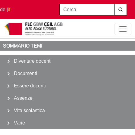
Salta al contenuto principale
Cerca
de
it
Home
Assenze
SOMMARIO TEMI
Diventare docenti
Documenti
Essere docenti
Assenze
Vita scolastica
Varie