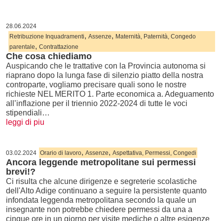
28.06.2024
,
,
Retribuzione Inquadramenti
Assenze
Maternità, Paternità, Congedo
,
parentale
Contrattazione
Che cosa chiediamo
Auspicando che le trattative con la Provincia autonoma si
riaprano dopo la lunga fase di silenzio piatto della nostra
controparte, vogliamo precisare quali sono le nostre
richieste NEL MERITO 1. Parte economica a. Adeguamento
all’inflazione per il triennio 2022-2024 di tutte le voci
stipendiali…
leggi di piu
,
,
03.02.2024
Orario di lavoro
Assenze
Aspettativa, Permessi, Congedi
Ancora leggende metropolitane sui permessi
brevi!?
Ci risulta che alcune dirigenze e segreterie scolastiche
dell'Alto Adige continuano a seguire la persistente quanto
infondata leggenda metropolitana secondo la quale un
insegnante non potrebbe chiedere permessi da una a
cinque ore in un giorno per visite mediche o altre esigenze