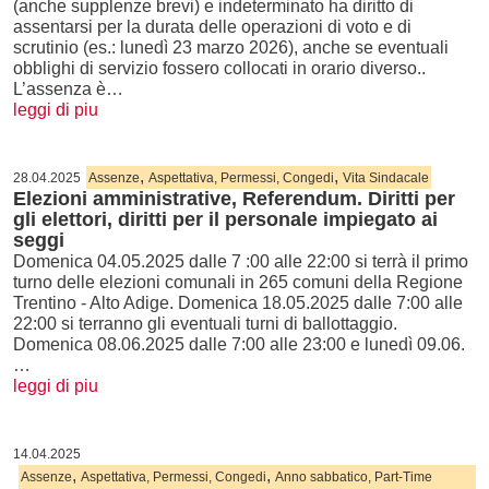
(anche supplenze brevi) e indeterminato ha diritto di
assentarsi per la durata delle operazioni di voto e di
scrutinio (es.: lunedì 23 marzo 2026), anche se eventuali
obblighi di servizio fossero collocati in orario diverso..
L’assenza è…
leggi di piu
,
,
28.04.2025
Assenze
Aspettativa, Permessi, Congedi
Vita Sindacale
Elezioni amministrative, Referendum. Diritti per
gli elettori, diritti per il personale impiegato ai
seggi
Domenica 04.05.2025 dalle 7 :00 alle 22:00 si terrà il primo
turno delle elezioni comunali in 265 comuni della Regione
Trentino - Alto Adige. Domenica 18.05.2025 dalle 7:00 alle
22:00 si terranno gli eventuali turni di ballottaggio.
Domenica 08.06.2025 dalle 7:00 alle 23:00 e lunedì 09.06.
…
leggi di piu
14.04.2025
,
,
Assenze
Aspettativa, Permessi, Congedi
Anno sabbatico, Part-Time