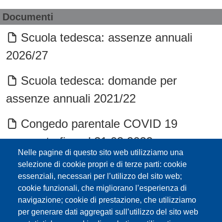
Documenti
Scuola tedesca: assenze annuali
2026/27
Scuola tedesca: domande per
assenze annuali 2021/22
Congedo parentale COVID 19
prorogato fino al 31.03.2022
Nelle pagine di questo sito web utilizziamo una
Scuola tedesca: c.d. domande per
selezione di cookie propri e di terze parti: cookie
essenziali, necessari per l’utilizzo del sito web;
assenze annuali 2025/26
cookie funzionali, che migliorano l’esperienza di
navigazione; cookie di prestazione, che utilizziamo
COVID-19 - Lavoro agile e congedo
per generare dati aggregati sull’utilizzo del sito web