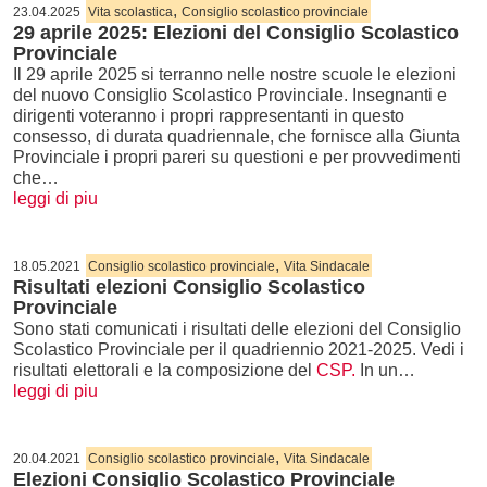
,
23.04.2025
Vita scolastica
Consiglio scolastico provinciale
29 aprile 2025: Elezioni del Consiglio Scolastico
Provinciale
Il 29 aprile 2025 si terranno nelle nostre scuole le elezioni
del nuovo Consiglio Scolastico Provinciale. Insegnanti e
dirigenti voteranno i propri rappresentanti in questo
consesso, di durata quadriennale, che fornisce alla Giunta
Provinciale i propri pareri su questioni e per provvedimenti
che…
leggi di piu
,
18.05.2021
Consiglio scolastico provinciale
Vita Sindacale
Risultati elezioni Consiglio Scolastico
Provinciale
Sono stati comunicati i risultati delle elezioni del Consiglio
Scolastico Provinciale per il quadriennio 2021-2025. Vedi i
risultati elettorali e la composizione del
CSP.
In un…
leggi di piu
,
20.04.2021
Consiglio scolastico provinciale
Vita Sindacale
Elezioni Consiglio Scolastico Provinciale