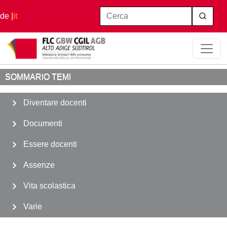
Salta al contenuto principale
Cerca
de
it
Home
Vita scolastica
Consiglio Scolastico Provinciale
SOMMARIO TEMI
Diventare docenti
Documenti
Essere docenti
Assenze
Vita scolastica
Varie