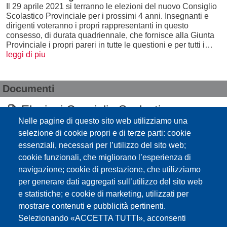
Il 29 aprile 2021 si terranno le elezioni del nuovo Consiglio
Scolastico Provinciale per i prossimi 4 anni. Insegnanti e
dirigenti voteranno i propri rappresentanti in questo
consesso, di durata quadriennale, che fornisce alla Giunta
Provinciale i propri pareri in tutte le questioni e per tutti i…
leggi di piu
Documenti
Elezioni Consiglio Scolastico
Nelle pagine di questo sito web utilizziamo una
Provinciale 2025
selezione di cookie propri e di terze parti: cookie
essenziali, necessari per l’utilizzo del sito web;
Elezioni del Consiglio scolastico
cookie funzionali, che migliorano l’esperienza di
provinciale, 29 aprile 2025: i risultati
navigazione; cookie di prestazione, che utilizziamo
per generare dati aggregati sull’utilizzo del sito web
e statistiche; e cookie di marketing, utilizzati per
Wahlen Landesschulrat 29. 04. 2021
mostrare contenuti e pubblicità pertinenti.
Elezioni Consiglio scolastico Provinciale
Selezionando «ACCETTA TUTTI», acconsenti