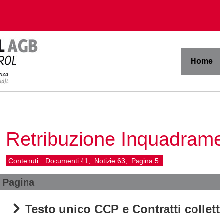
Home
Retribuzione Inquadrame
Contenuti:
Documenti
41
Notizie
63
Pagina
5
Pagina
Testo unico CCP e Contratti colletti