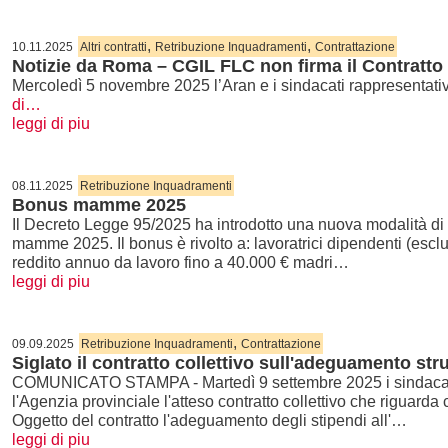
,
,
10.11.2025
Altri contratti
Retribuzione Inquadramenti
Contrattazione
Notizie da Roma – CGIL FLC non firma il Contratto 
Mercoledì 5 novembre 2025 l’Aran e i sindacati rappresentativ
di…
leggi di piu
08.11.2025
Retribuzione Inquadramenti
Bonus mamme 2025
Il Decreto Legge 95/2025 ha introdotto una nuova modalità di 
mamme 2025. Il bonus è rivolto a: lavoratrici dipendenti (escl
reddito annuo da lavoro fino a 40.000 € madri…
leggi di piu
,
09.09.2025
Retribuzione Inquadramenti
Contrattazione
Siglato il contratto collettivo sull'adeguamento stru
COMUNICATO STAMPA - Martedì 9 settembre 2025 i sindacati d
l'Agenzia provinciale l'atteso contratto collettivo che riguarda 
Oggetto del contratto l'adeguamento degli stipendi all'…
leggi di piu