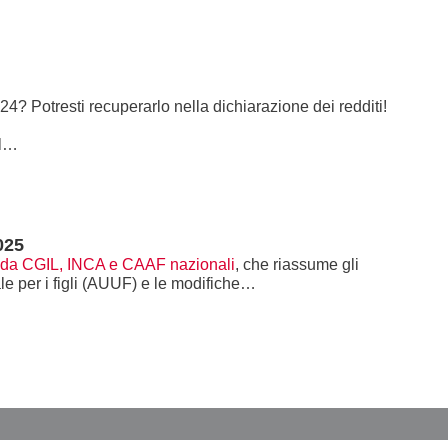
4? Potresti recuperarlo nella dichiarazione dei redditi!
al…
025
to da CGIL, INCA e CAAF nazionali
, che riassume gli
e per i figli (AUUF) e le modifiche…