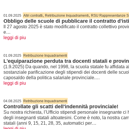
,
,
01.09.2025
Altri contratti
Retribuzione Inquadramenti
RSU Rappresentanze Sin
Obbligo delle scuole di pubblicare il contratto d'ist
Il 27 agosto 2025 è stato modificato il contratto collettivo prov
e…
leggi di piu
01.09.2025
Retribuzione Inquadramenti
L'equiparazione perduta tra docenti statali e provin
(1.9.2025) Da quando, nel 1998, la scuola statale fu affidata a
sostanziale parificazione degli stipendi dei docenti delle scuol
caposaldo della politica salariale provinciale.…
leggi di piu
04.08.2025
Retribuzione Inquadramenti
Controllate gli scatti dell'indennità provinciale!
Su nostra richiesta, l’Ufficio stipendi personale insegnante ci h
degli insegnanti statali altoatesini. Come è noto, la nostra car
statali (anni 9, 15, 21, 28, 35, automatici per…
leggi di piu