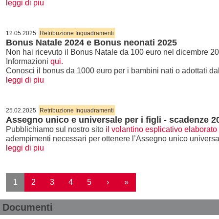
leggi di piu
12.05.2025
Retribuzione Inquadramenti
Bonus Natale 2024 e Bonus neonati 2025
Non hai ricevuto il Bonus Natale da 100 euro nel dicembre 202
Informazioni
qui.
Conosci il bonus da 1000 euro per i bambini nati o adottati d
leggi di piu
25.02.2025
Retribuzione Inquadramenti
Assegno unico e universale per i figli - scadenze 2
Pubblichiamo sul nostro sito
il volantino esplicativo elabora
adempimenti necessari per ottenere l’Assegno unico universal
leggi di piu
Paginazione
Pagina successiva
Ultima pagina
1
2
3
4
5
›
»
Documenti