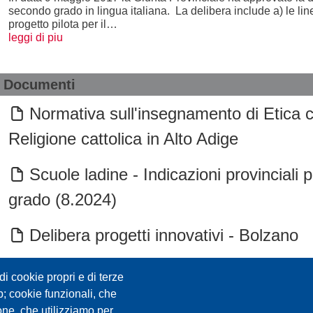
secondo grado in lingua italiana. La delibera include a) le lin
progetto pilota per il…
leggi di piu
Documenti
Normativa sull'insegnamento di Etica c
Religione cattolica in Alto Adige
Scuole ladine - Indicazioni provinciali 
grado (8.2024)
Delibera progetti innovativi - Bolzano
Delibera indicazione prov. II grado
i cookie propri e di terze
eb; cookie funzionali, che
Indicazione provinciali I ciclo
one, che utilizziamo per