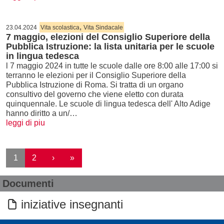
,
23.04.2024
Vita scolastica
Vita Sindacale
7 maggio, elezioni del Consiglio Superiore della
Pubblica Istruzione: la lista unitaria per le scuole
in lingua tedesca
l 7 maggio 2024 in tutte le scuole dalle ore 8:00 alle 17:00 si
terranno le elezioni per il Consiglio Superiore della
Pubblica Istruzione di Roma. Si tratta di un organo
consultivo del governo che viene eletto con durata
quinquennale. Le scuole di lingua tedesca dell' Alto Adige
hanno diritto a un/…
leggi di piu
Paginazione
Pagina successiva
Ultima pagina
1
2
›
»
Documenti
iniziative insegnanti