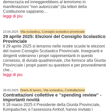
democrazia ed inneggerebbero al terrorismo in
manifestazioni “non autorizzate” (da lettori della
Costituzione sappiamo…
leggi di piu
,
23.04.2025
Vita scolastica
Consiglio scolastico provinciale
29 aprile 2025: Elezioni del Consiglio Scolastico
Provinciale
Il 29 aprile 2025 si terranno nelle nostre scuole le elezioni
del nuovo Consiglio Scolastico Provinciale. Insegnanti e
dirigenti voteranno i propri rappresentanti in questo
consesso, di durata quadriennale, che fornisce alla Giunta
Provinciale i propri pareri su questioni e per provvedimenti
che…
leggi di piu
,
,
28.03.2025
Orario di lavoro
Vita scolastica
Contrattazione
Contrattazioni collettive e "spending review" -
importanti novità
Il 18 marzo 2025 il Presidente della Giunta Provinciale,
Kompatscher, e l'assessora Amhof, hanno invitato i