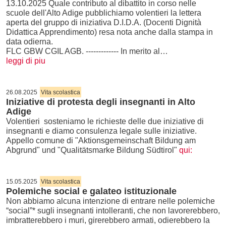
13.10.2025 Quale contributo al dibattito in corso nelle
scuole dell'Alto Adige pubblichiamo volentieri la lettera
aperta del gruppo di iniziativa D.I.D.A. (Docenti Dignità
Didattica Apprendimento) resa nota anche dalla stampa in
data odierna.
FLC GBW CGIL AGB. ------------- In merito al…
leggi di piu
26.08.2025
Vita scolastica
Iniziative di protesta degli insegnanti in Alto
Adige
Volentieri sosteniamo le richieste delle due iniziative di
insegnanti e diamo consulenza legale sulle iniziative.
Appello comune di "Aktionsgemeinschaft Bildung am
Abgrund" und "Qualitätsmarke Bildung Südtirol"
qui:
15.05.2025
Vita scolastica
Polemiche social e galateo istituzionale
Non abbiamo alcuna intenzione di entrare nelle polemiche
“social”* sugli insegnanti intolleranti, che non lavorerebbero,
imbratterebbero i muri, girerebbero armati, odierebbero la