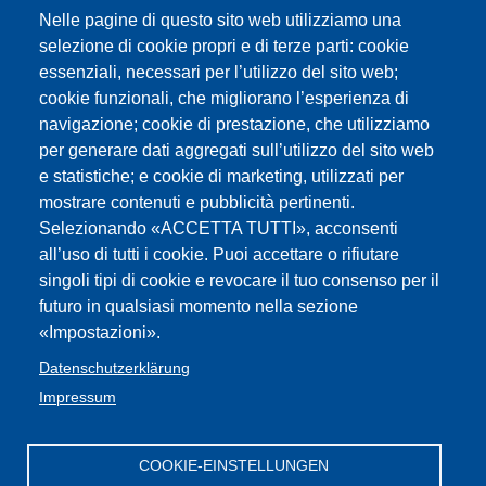
Provincia di Bolzano - Revisione del
Nelle pagine di questo sito web utilizziamo una
bilancio provinciale - scuola
selezione di cookie propri e di terze parti: cookie
essenziali, necessari per l’utilizzo del sito web;
cookie funzionali, che migliorano l’esperienza di
Elezioni del Consiglio scolastico
navigazione; cookie di prestazione, che utilizziamo
provinciale, 29 aprile 2025: i risultati
per generare dati aggregati sull’utilizzo del sito web
e statistiche; e cookie di marketing, utilizzati per
Troppi compiti a casa!? Le parole
mostrare contenuti e pubblicità pertinenti.
Selezionando «ACCETTA TUTTI», acconsenti
degli assessori Galateo e Achammer
all’uso di tutti i cookie. Puoi accettare o rifiutare
(5.11.2024)
singoli tipi di cookie e revocare il tuo consenso per il
futuro in qualsiasi momento nella sezione
NEUE KUNDGEBUNG AM 6.JUNI /
«Impostazioni».
NUOVA MANIFESTAZIONE IL 6
Datenschutzerklärung
Impressum
GIUGNO
COOKIE-EINSTELLUNGEN