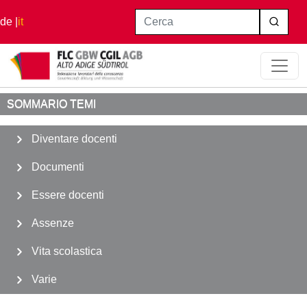
Salta al contenuto principale
Cerca
de
it
Home
Vita Scolastica
SOMMARIO TEMI
Diventare docenti
Documenti
Essere docenti
Assenze
Vita scolastica
Varie