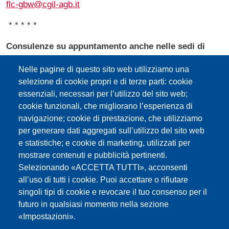
flc-gbw@cgil-agb.it
* * * * *
Consulenze su appuntamento anche nelle sedi di
Merano - Bressanone,
Brunico e Silandro
Nelle pagine di questo sito web utilizziamo una
selezione di cookie propri e di terze parti: cookie
Sede di
Merano
- Via Otto Huber 54
essenziali, necessari per l’utilizzo del sito web;
Tel. 0473 203444 / 203420
cookie funzionali, che migliorano l’esperienza di
navigazione; cookie di prestazione, che utilizziamo
Sede di
Silandro
- Via Principale 33
per generare dati aggregati sull’utilizzo del sito web
tel 0473 203430
e statistiche; e cookie di marketing, utilizzati per
Sede di
Brunico
- Via Lampi 4
mostrare contenuti e pubblicità pertinenti.
tel 0474 555080
Selezionando «ACCETTA TUTTI», acconsenti
all’uso di tutti i cookie. Puoi accettare o rifiutare
Sede di
Bressanone
singoli tipi di cookie e revocare il tuo consenso per il
via Dante n. 14
futuro in qualsiasi momento nella sezione
Tel. 0472 831498
«Impostazioni».