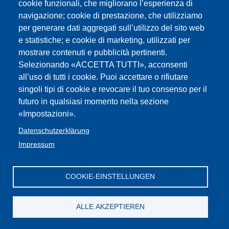
cookie funzionali, che migliorano l’esperienza di
navigazione; cookie di prestazione, che utilizziamo
DM 259 - maggio 2017 Classi di
per generare dati aggregati sull’utilizzo del sito web
e statistiche; e cookie di marketing, utilizzati per
Concorso
mostrare contenuti e pubblicità pertinenti.
Selezionando «ACCETTA TUTTI», acconsenti
Delibera Beschluss 1198/2016 Nuove
all’uso di tutti i cookie. Puoi accettare o rifiutare
classi di concorso - neue
singoli tipi di cookie e revocare il tuo consenso per il
futuro in qualsiasi momento nella sezione
Wettbewerbsklassen
«Impostazioni».
Decreto febbraio 2016 e tabelle
Datenschutzerklärung
Impressum
classi di concorso
COOKIE-EINSTELLUNGEN
Impressum
Web-
FLC /GBW Federazione
Privacy
Contatti
Seite
:Cookies
Lavoratori della Conoscenza Alto Adige
iscritti
ALLE AKZEPTIEREN
Privacy
CGIL