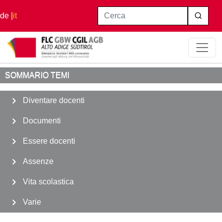
Salta al contenuto principale
Cerca
de
it
Home
Diventare docenti
Classi di Concorso
SOMMARIO TEMI
Diventare docenti
Documenti
Essere docenti
Assenze
Vita scolastica
Varie