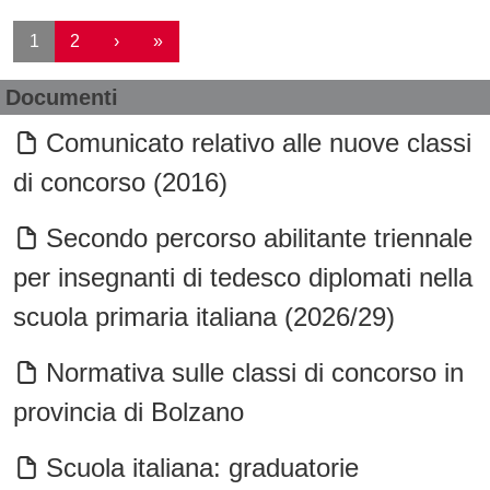
Paginazione
Pagina successiva
Ultima pagina
1
2
›
»
Documenti
Comunicato relativo alle nuove classi
di concorso (2016)
Secondo percorso abilitante triennale
per insegnanti di tedesco diplomati nella
scuola primaria italiana (2026/29)
Normativa sulle classi di concorso in
provincia di Bolzano
Scuola italiana: graduatorie