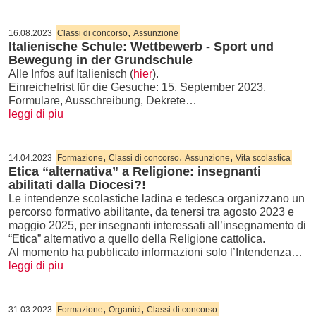
,
16.08.2023
Classi di concorso
Assunzione
Italienische Schule: Wettbewerb - Sport und
Bewegung in der Grundschule
Alle Infos auf Italienisch (
hier
).
Einreichefrist für die Gesuche: 15. September 2023.
Formulare, Ausschreibung, Dekrete…
leggi di piu
,
,
,
14.04.2023
Formazione
Classi di concorso
Assunzione
Vita scolastica
Etica “alternativa” a Religione: insegnanti
abilitati dalla Diocesi?!
Le intendenze scolastiche ladina e tedesca organizzano un
percorso formativo abilitante, da tenersi tra agosto 2023 e
maggio 2025, per insegnanti interessati all’insegnamento di
“Etica” alternativo a quello della Religione cattolica.
Al momento ha pubblicato informazioni solo l’Intendenza…
leggi di piu
,
,
31.03.2023
Formazione
Organici
Classi di concorso