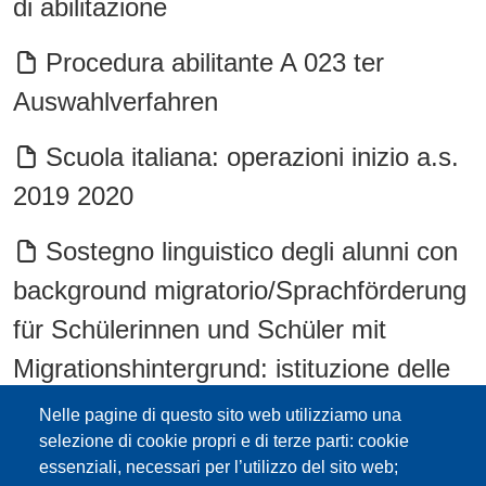
di abilitazione
Procedura abilitante A 023 ter
Auswahlverfahren
Scuola italiana: operazioni inizio a.s.
2019 2020
Sostegno linguistico degli alunni con
background migratorio/Sprachförderung
für Schülerinnen und Schüler mit
Migrationshintergrund: istituzione delle
classi di concorso/Einrichtung der
Nelle pagine di questo sito web utilizziamo una
Wettbewerbsklassen A023/bis e
selezione di cookie propri e di terze parti: cookie
essenziali, necessari per l’utilizzo del sito web;
A023/ter – inserimento nelle graduatorie