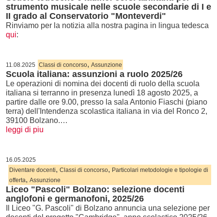
strumento musicale nelle scuole secondarie di I e
II grado al Conservatorio "Monteverdi"
Rinviamo per la notizia alla nostra pagina in lingua tedesca
qui
:
,
11.08.2025
Classi di concorso
Assunzione
Scuola italiana: assunzioni a ruolo 2025/26
Le operazioni di nomina dei docenti di ruolo della scuola
italiana si terranno in presenza lunedì 18 agosto 2025, a
partire dalle ore 9.00, presso la sala Antonio Fiaschi (piano
terra) dell'Intendenza scolastica italiana in via del Ronco 2,
39100 Bolzano.…
leggi di piu
16.05.2025
,
,
Diventare docenti
Classi di concorso
Particolari metodologie e tipologie di
,
offerta
Assunzione
Liceo "Pascoli" Bolzano: selezione docenti
anglofoni e germanofoni, 2025/26
Il Liceo "G. Pascoli" di Bolzano annuncia una selezione per