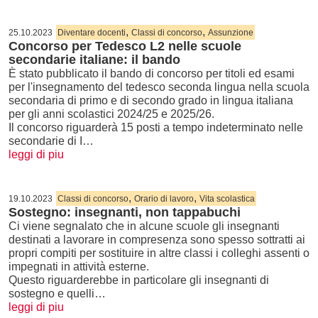
,
,
25.10.2023
Diventare docenti
Classi di concorso
Assunzione
Concorso per Tedesco L2 nelle scuole
secondarie italiane: il bando
È stato pubblicato il bando di concorso per titoli ed esami
per l'insegnamento del tedesco seconda lingua nella scuola
secondaria di primo e di secondo grado in lingua italiana
per gli anni scolastici 2024/25 e 2025/26.
Il concorso riguarderà 15 posti a tempo indeterminato nelle
secondarie di I…
leggi di piu
,
,
19.10.2023
Classi di concorso
Orario di lavoro
Vita scolastica
Sostegno: insegnanti, non tappabuchi
Ci viene segnalato che in alcune scuole gli insegnanti
destinati a lavorare in compresenza sono spesso sottratti ai
propri compiti per sostituire in altre classi i colleghi assenti o
impegnati in attività esterne.
Questo riguarderebbe in particolare gli insegnanti di
sostegno e quelli…
leggi di piu