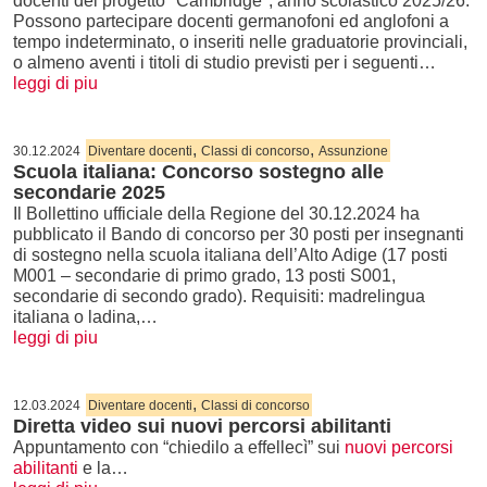
docenti del progetto "Cambridge", anno scolastico 2025/26.
Possono partecipare docenti germanofoni ed anglofoni a
tempo indeterminato, o inseriti nelle graduatorie provinciali,
o almeno aventi i titoli di studio previsti per i seguenti…
leggi di piu
,
,
30.12.2024
Diventare docenti
Classi di concorso
Assunzione
Scuola italiana: Concorso sostegno alle
secondarie 2025
Il Bollettino ufficiale della Regione del 30.12.2024 ha
pubblicato il Bando di concorso per 30 posti per insegnanti
di sostegno nella scuola italiana dell’Alto Adige (17 posti
M001 – secondarie di primo grado, 13 posti S001,
secondarie di secondo grado). Requisiti: madrelingua
italiana o ladina,…
leggi di piu
,
12.03.2024
Diventare docenti
Classi di concorso
Diretta video sui nuovi percorsi abilitanti
Appuntamento con “chiedilo a effellecì” sui
nuovi percorsi
abilitanti
e la…